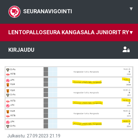
▾
SEURANAVIGOINTI
LENTOPALLOSEURA KANGASALA JUNIORIT RY
▾
KIRJAUDU
Julkaistu
:
27.09.2023
21.19