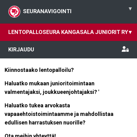
▾
SEURANAVIGOINTI
LENTOPALLOSEURA KANGASALA JUNIORIT RY
▾
KIRJAUDU
Kiinnostaako lentopalloilu?
Haluatko mukaan junioritoimintaan
valmentajaksi, joukkueenjohtajaksi? '
Haluatko tukea arvokasta
vapaaehtoistoimintaamme ja mahdollistaa
edullisen harrastuksen nuorille?
Ota meihin yhteyttä!