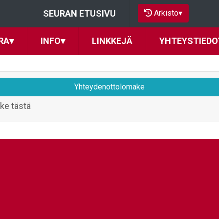
Arkisto
▾
SEURAN ETUSIVU
RA
▾
INFO
▾
LINKKEJÄ
YHTEYSTIEDO
Yhteydenottolomake
ke tästä