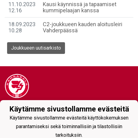
11.10.2023
Kausi käynnissä ja tapaamiset
12.16
kummipelaajan kanssa
18.09.2023
C2-joukkueen kauden aloitusleiri
10.28
Vahderpäässä
Joukkueen uutisarkisto
Tietosuojaseloste
Käytämme sivustollamme evästeitä
Käytämme sivustollamme evästeitä käyttökokemuksen
parantamiseksi sekä toiminnallisiin ja tilastollisiin
tarkoituksiin.