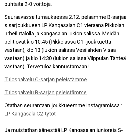
puhtaita 2-0 voittoja.
Seuraavassa turnauksessa 2.12. pelaamme B-sarjaa
sisarjoukkueen LP Kangasalan C1 vieraana Pikkolan
urheilutalolla ja Kangasalan lukion salissa. Meidän
pelit ovat klo 10:45 (Pikkolassa C1 -joukkuetta
vastaan), klo 13 (lukion salissa Vesilahden Visaa
vastaan) ja klo 14:30 (lukion salissa Vilppulan Tähteä
vastaan). Tervetuloa kannustamaan!
Tulospalvelu C-sarjan peleistämme
Tulospalvelu B-sarjan peleistämme
Otathan seurantaan joukkueemme instagramissa :
LP Kangasala C2-tytöt
Ja muistathan äänestää LP Kangasalan junioreja S-