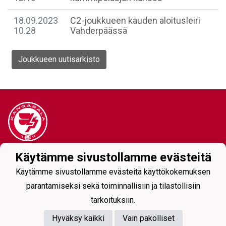
18.09.2023
C2-joukkueen kauden aloitusleiri
10.28
Vahderpäässä
Joukkueen uutisarkisto
Käytämme sivustollamme evästeitä
Tietosuojaseloste
Käytämme sivustollamme evästeitä käyttökokemuksen
parantamiseksi sekä toiminnallisiin ja tilastollisiin
tarkoituksiin.
Hyväksy kaikki
Vain pakolliset