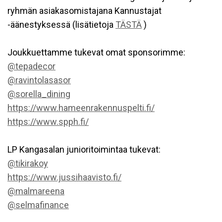
ryhmän asiakasomistajana Kannustajat
-äänestyksessä (lisätietoja
TÄSTÄ
)
Joukkuettamme tukevat omat sponsorimme:
@tepadecor
@ravintolasasor
@sorella_dining
https://www.hameenrakennuspelti.fi/
https://www.spph.fi/
LP Kangasalan junioritoimintaa tukevat:
@tikirakoy
https://www.jussihaavisto.fi/
@malmareena
@selmafinance