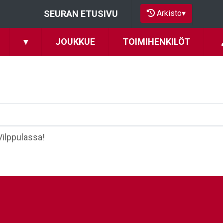
Arkisto
▾
SEURAN ETUSIVU
▾
JOUKKUE
TOIMIHENKILÖT
Vilppulassa!